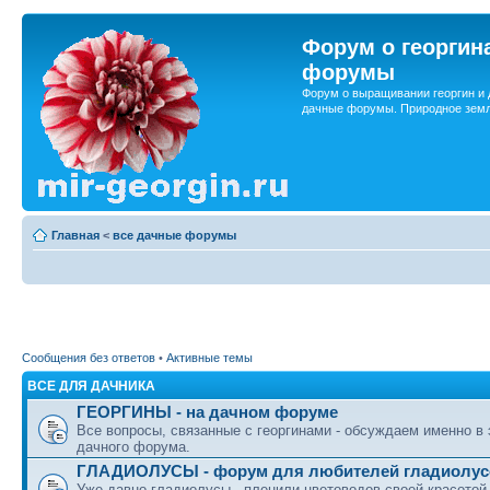
Форум о георгин
форумы
Форум о выращивании георгин и 
дачные форумы. Природное земл
Главная
<
все дачные форумы
Сообщения без ответов
•
Активные темы
ВСЕ ДЛЯ ДАЧНИКА
ГЕОРГИНЫ - на дачном форуме
Все вопросы, связанные с георгинами - обсуждаем именно в
дачного форума.
ГЛАДИОЛУСЫ - форум для любителей гладиолус
Уже давно гладиолусы - пленили цветоводов своей красотой.