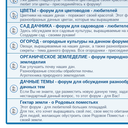
любит эти цветы - присоединяйтесь к форуму!
ЦВЕТЫ - форум для цветоводов - любителей
Цветники на наших дачах - поражают своей красотой. Этот ф
разнообразных дачных цветах, которые мы выращиваем
САД ДАЧНИКА - форум для садоводов - любител
Здесь обсуждаем все садовые культуры, выращиваемые на 
Создадим сад - своими руками!
ОГОРОД - огородные культуры на дачном форум
Овощи, выращиваемые на наших дачах, а также разнообраз
секреты - тема данного форума. Все огородники - присоедин
ОРГАНИЧЕСКОЕ ЗЕМЛЕДЕЛИЕ - форум природно
земледелия
Как улучшить почву наших дач.
Разнообразные способы обработки почвы.
Агротехника природного земледелия.
ДАЧНЫЕ ТЕМЫ - форум для обсуждения разнооб
дачных тем
Если Вы не знаете, где разместить новую дачную тему, зада
нестандартный дачный вопрос, то этот форум - для Вас!
Гектар земли - о Родовых поместьях
Этот форум - для любителей больших площадей.
Для тех, кто хочет выращивать свой лес, свое место обитани
Для людей, желающих обустроить свое Родовое Поместье - 
своей земли.