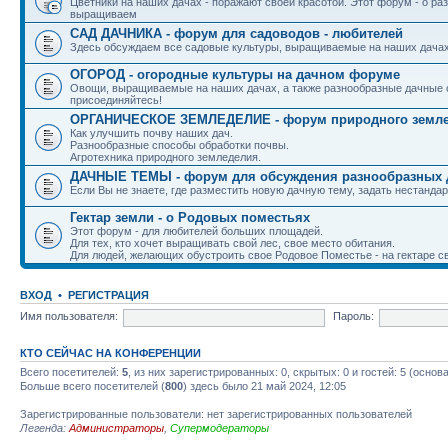
Цветники на наших дачах - поражают своей красотой. Этот форум - о р
выращиваем
САД ДАЧНИКА - форум для садоводов - любителей
Здесь обсуждаем все садовые культуры, выращиваемые на наших дачах.
ОГОРОД - огородные культуры на дачном форуме
Овощи, выращиваемые на наших дачах, а также разнообразные дачные с
присоединяйтесь!
ОРГАНИЧЕСКОЕ ЗЕМЛЕДЕЛИЕ - форум природного земл
Как улучшить почву наших дач.
Разнообразные способы обработки почвы.
Агротехника природного земледелия.
ДАЧНЫЕ ТЕМЫ - форум для обсуждения разнообразных 
Если Вы не знаете, где разместить новую дачную тему, задать нестандар
Гектар земли - о Родовых поместьях
Этот форум - для любителей больших площадей.
Для тех, кто хочет выращивать свой лес, свое место обитания.
Для людей, желающих обустроить свое Родовое Поместье - на гектаре с
ВХОД
•
РЕГИСТРАЦИЯ
Имя пользователя:
Пароль:
КТО СЕЙЧАС НА КОНФЕРЕНЦИИ
Всего посетителей:
5
, из них зарегистрированных: 0, скрытых: 0 и гостей: 5 (осно
Больше всего посетителей (
800
) здесь было 21 май 2024, 12:05
Зарегистрированные пользователи: нет зарегистрированных пользователей
Легенда:
Администраторы
,
Супермодераторы