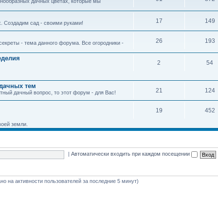
азнообразных дачных цветах, которые мы
17
149
 Создадим сад - своими руками!
26
193
екреты - тема данного форума. Все огородники -
еделия
2
54
дачных тем
21
124
тный дачный вопрос, то этот форум - для Вас!
19
452
воей земли.
|
Автоматически входить при каждом посещении
вано на активности пользователей за последние 5 минут)