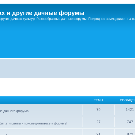
ах и другие дачные форумы
других дачных культур. Разнообразные дачные форумы. Природное земледелие - на 
ТЕМЫ
СООБЩЕ
79
1421
ле дачного форума.
27
747
бит эти цветы - присоединяйтесь к форуму!
91
872