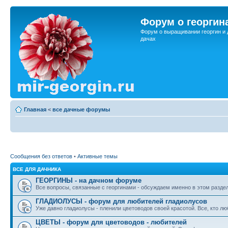
Форум о георгин
Форум о выращивании георгин и 
дачах
Главная
<
все дачные форумы
Сообщения без ответов
•
Активные темы
ВСЕ ДЛЯ ДАЧНИКА
ГЕОРГИНЫ - на дачном форуме
Все вопросы, связанные с георгинами - обсуждаем именно в этом разде
ГЛАДИОЛУСЫ - форум для любителей гладиолусов
Уже давно гладиолусы - пленили цветоводов своей красотой. Все, кто лю
ЦВЕТЫ - форум для цветоводов - любителей