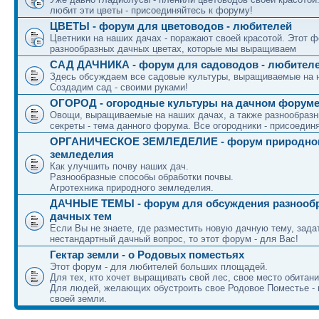
любит эти цветы - присоединяйтесь к форуму!
ЦВЕТЫ - форум для цветоводов - любителей
Цветники на наших дачах - поражают своей красотой. Этот ф
разнообразных дачных цветах, которые мы выращиваем
САД ДАЧНИКА - форум для садоводов - любител
Здесь обсуждаем все садовые культуры, выращиваемые на 
Создадим сад - своими руками!
ОГОРОД - огородные культуры на дачном форум
Овощи, выращиваемые на наших дачах, а также разнообраз
секреты - тема данного форума. Все огородники - присоедин
ОРГАНИЧЕСКОЕ ЗЕМЛЕДЕЛИЕ - форум природно
земледелия
Как улучшить почву наших дач.
Разнообразные способы обработки почвы.
Агротехника природного земледелия.
ДАЧНЫЕ ТЕМЫ - форум для обсуждения разнооб
дачных тем
Если Вы не знаете, где разместить новую дачную тему, зада
нестандартный дачный вопрос, то этот форум - для Вас!
Гектар земли - о Родовых поместьях
Этот форум - для любителей больших площадей.
Для тех, кто хочет выращивать свой лес, свое место обитани
Для людей, желающих обустроить свое Родовое Поместье - 
своей земли.