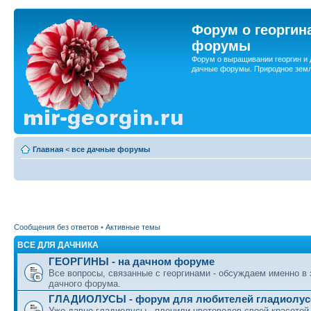
Форум о георгин
форумы
Форум о выращивании георгин и 
дачные форумы. Природное земл
Главная
<
все дачные форумы
Сообщения без ответов
•
Активные темы
ВСЕ ДЛЯ ДАЧНИКА
ГЕОРГИНЫ - на дачном форуме
Все вопросы, связанные с георгинами - обсуждаем именно в
дачного форума.
ГЛАДИОЛУСЫ - форум для любителей гладиолус
Уже давно гладиолусы - пленили цветоводов своей красотой.