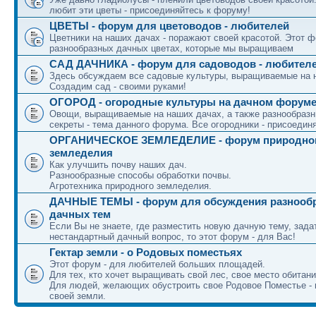
любит эти цветы - присоединяйтесь к форуму!
ЦВЕТЫ - форум для цветоводов - любителей
Цветники на наших дачах - поражают своей красотой. Этот ф
разнообразных дачных цветах, которые мы выращиваем
САД ДАЧНИКА - форум для садоводов - любител
Здесь обсуждаем все садовые культуры, выращиваемые на 
Создадим сад - своими руками!
ОГОРОД - огородные культуры на дачном форум
Овощи, выращиваемые на наших дачах, а также разнообраз
секреты - тема данного форума. Все огородники - присоедин
ОРГАНИЧЕСКОЕ ЗЕМЛЕДЕЛИЕ - форум природно
земледелия
Как улучшить почву наших дач.
Разнообразные способы обработки почвы.
Агротехника природного земледелия.
ДАЧНЫЕ ТЕМЫ - форум для обсуждения разнооб
дачных тем
Если Вы не знаете, где разместить новую дачную тему, зада
нестандартный дачный вопрос, то этот форум - для Вас!
Гектар земли - о Родовых поместьях
Этот форум - для любителей больших площадей.
Для тех, кто хочет выращивать свой лес, свое место обитани
Для людей, желающих обустроить свое Родовое Поместье - 
своей земли.