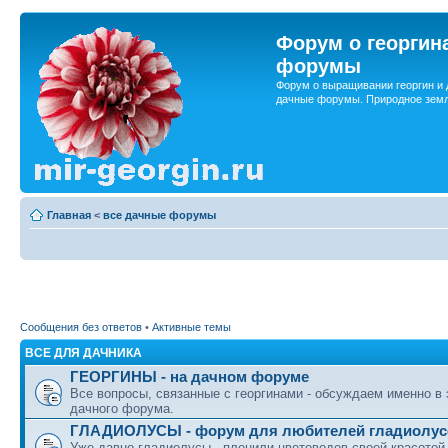
Форум о георгин
форумы
Форум о выращивании георгин и 
дачные форумы. Природное земл
Главная
<
все дачные форумы
Сообщения без ответов
•
Активные темы
ВСЕ ДЛЯ ДАЧНИКА
ГЕОРГИНЫ - на дачном форуме
Все вопросы, связанные с георгинами - обсуждаем именно в
дачного форума.
ГЛАДИОЛУСЫ - форум для любителей гладиолус
Уже давно гладиолусы - пленили цветоводов своей красотой.