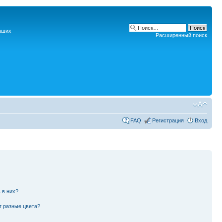
наших
Расширенный поиск
FAQ
Регистрация
Вход
 в них?
т разные цвета?