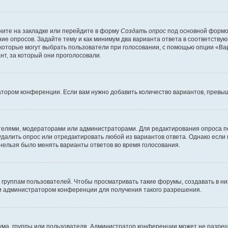
ите на закладке или перейдите в форму
Создать опрос
под основной формой
ние опросов. Задайте тему и как минимум два варианта ответа в соответству
 которые могут выбрать пользователи при голосовании, с помощью опции «Вар
т, за который они проголосовали.
атором конференции. Если вам нужно добавить количество вариантов, превы
дателями, модераторами или администраторами. Для редактирования опроса п
 удалить опрос или отредактировать любой из вариантов ответа. Однако если
 нельзя было менять варианты ответов во время голосования.
руппам пользователей. Чтобы просматривать такие форумы, создавать в них
и администратором конференции для получения такого разрешения.
ма, группы или пользователя. Администратор конференции может не разре