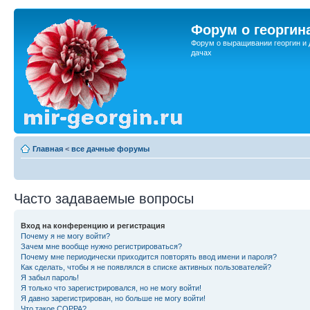
Форум о георгин
Форум о выращивании георгин и 
дачах
Главная
<
все дачные форумы
Часто задаваемые вопросы
Вход на конференцию и регистрация
Почему я не могу войти?
Зачем мне вообще нужно регистрироваться?
Почему мне периодически приходится повторять ввод имени и пароля?
Как сделать, чтобы я не появлялся в списке активных пользователей?
Я забыл пароль!
Я только что зарегистрировался, но не могу войти!
Я давно зарегистрирован, но больше не могу войти!
Что такое COPPA?