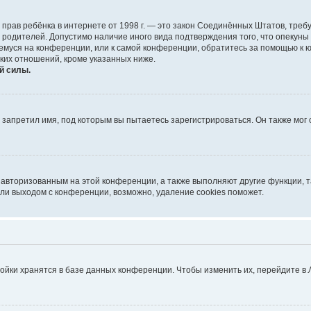
тных прав ребёнка в интернете от 1998 г. — это закон Соединённых Штатов, т
е родителей. Допустимо наличие иного вида подтверждения того, что опек
ющемуся на конференции, или к самой конференции, обратитесь за помощью к 
ких отношений, кроме указанных ниже.
й силы.
запретил имя, под которым вы пытаетесь зарегистрироваться. Он также мог
я авторизованным на этой конференции, а также выполняют другие функции, 
ли выходом с конференции, возможно, удаление cookies поможет.
ойки хранятся в базе данных конференции. Чтобы изменить их, перейдите в