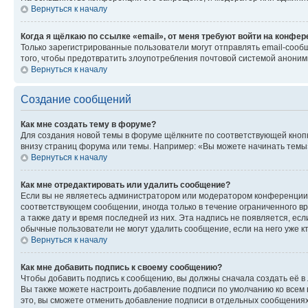
Вернуться к началу
Когда я щёлкаю по ссылке «email», от меня требуют войти на конфе
Только зарегистрированные пользователи могут отправлять email-сооб
того, чтобы предотвратить злоупотребления почтовой системой анони
Вернуться к началу
Создание сообщений
Как мне создать тему в форуме?
Для создания новой темы в форуме щёлкните по соответствующей кнопк
внизу страниц форума или темы. Например: «Вы можете начинать темы»,
Вернуться к началу
Как мне отредактировать или удалить сообщение?
Если вы не являетесь администратором или модератором конференции, 
соответствующем сообщении, иногда только в течение ограниченного вр
а также дату и время последней из них. Эта надпись не появляется, е
обычные пользователи не могут удалить сообщение, если на него уже кт
Вернуться к началу
Как мне добавить подпись к своему сообщению?
Чтобы добавить подпись к сообщению, вы должны сначала создать её в
Вы также можете настроить добавление подписи по умолчанию ко всем
это, вы сможете отменить добавление подписи в отдельных сообщения