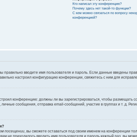
Кто написал эту конференцию?
Почему здесь нет такой-то функции?
С кем можно связаться по вопросу неко
конференцией?
вы правильно вводите имя пользователя и пароль. Если данные введены прав
равильно настроил конфигурацию конференции, свяжитесь с ним для исправле
 настроил конференцию: должны ли вы зарегистрироваться, чтобы размещать 
чные сообщения, отправка email-сообщений, участие в группах и т. д. Регис
я?
ом посещении
, вы сможете оставаться под своим именем на конференции тол
ы вам не приходилось вводить имя пользователя и пароль каждый раз, вы мож