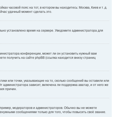
ках часовой пояс на тот, в котором вы находитесь: Москва, Киев и т. д.
ейчас удачный момент сделать это.
ильно установлено время на сервере. Уведомите администратора для
министратора конференции, может ли он установить нужный вам
жете получить на сайте phpBB (ссылка находится внизу страниц
атики или точки, указывающие на то, сколько сообщений вы оставили или
т администратора зависит, включена ли поддержка аватар, и от него же
ния причин.
пример, модераторов и администраторов. Обычно вы не можете
енужными сообщениями только для того, чтобы повысить своё звание.