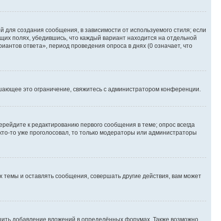
 для создания сообщения, в зависимости от используемого стиля; если
ющих полях, убедившись, что каждый вариант находится на отдельной
иантов ответа», период проведения опроса в днях (0 означает, что
шающее это ограничение, свяжитесь с администратором конференции.
ерейдите к редактированию первого сообщения в теме; опрос всегда
 кто-то уже проголосовал, то только модераторы или администраторы
 темы и оставлять сообщения, совершать другие действия, вам может
шить добавление вложений в определённых форумах. Также возможно,