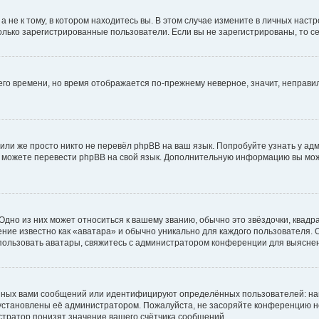
не к тому, в котором находитесь вы. В этом случае измените в личных настрой
 только зарегистрированные пользователи. Если вы не зарегистрированы, то с
него времени, но время отображается по-прежнему неверное, значит, неправ
или же просто никто не перевёл phpBB на ваш язык. Попробуйте узнать у ад
ами можете перевести phpBB на свой язык. Дополнительную информацию вы мо
дно из них может относиться к вашему званию, обычно это звёздочки, квадр
ние известно как «аватара» и обычно уникально для каждого пользователя. О
использовать аватары, свяжитесь с администратором конференции для выясне
нных вами сообщений или идентифицируют определённых пользователей: на
установлены её администратором. Пожалуйста, не засоряйте конференцию н
тратор понизят значение вашего счётчика сообщений.