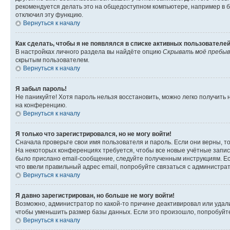
рекомендуется делать это на общедоступном компьютере, например в би
отключил эту функцию.
Вернуться к началу
Как сделать, чтобы я не появлялся в списке активных пользователе
В настройках личного раздела вы найдёте опцию
Скрывать моё пребыв
скрытым пользователем.
Вернуться к началу
Я забыл пароль!
Не паникуйте! Хотя пароль нельзя восстановить, можно легко получить
на конференцию.
Вернуться к началу
Я только что зарегистрировался, но не могу войти!
Сначала проверьте свои имя пользователя и пароль. Если они верны, т
На некоторых конференциях требуется, чтобы все новые учётные запис
было прислано email-сообщение, следуйте полученным инструкциям. Есл
что ввели правильный адрес email, попробуйте связаться с администра
Вернуться к началу
Я давно зарегистрирован, но больше не могу войти!
Возможно, администратор по какой-то причине деактивировал или удал
чтобы уменьшить размер базы данных. Если это произошло, попробуйте 
Вернуться к началу