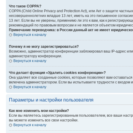
Что такое COPPA?
COPPA (Child Online Privacy and Protection Act), или Акт о защите час
несовершеннолетних младше 13 лет, иметь на это письменное согласи
13 лет. Если вы не уверены, применимо ли это к вам, как к регистриру
рекомендаций по правовым вопросам и не является объектом юридичес
Примечание переводчика: в России данный акт не имеет юридическо
Вернуться к началу
Почему я не могу зарегистрироваться?
Возможно, администратор конференции заблокировал ваш IP-адрес или 
администратору конференции.
Вернуться к началу
Что делает функция «Удалить cookies конференции»?
Она удаляет все созданные cookies, которые позволяют вам оставатьс
включена администратором. Если вы испытываете трудности с входом и
Вернуться к началу
Параметры и настройки пользователя
Как мне изменить мои настройки?
Если вы являетесь зарегистрированным пользователем, все ваши настр
вы можете изменить все свои настройки.
Вернуться к началу