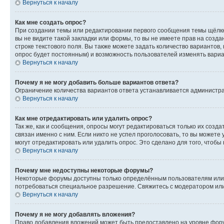
Вернуться к началу
Как мне создать опрос?
При создании темы или редактировании первого сообщения темы щёлкн
вы не видите такой закладки или формы, то вы не имеете прав на созда
строке текстового поля. Вы также можете задать количество вариантов,
опрос будет постоянным) и возможность пользователей изменять вариан
Вернуться к началу
Почему я не могу добавить больше вариантов ответа?
Ограничение количества вариантов ответа устанавливается администр
Вернуться к началу
Как мне отредактировать или удалить опрос?
Так же, как и сообщения, опросы могут редактироваться только их соз
связан именно с ним. Если никто не успел проголосовать, то вы можете
могут отредактировать или удалить опрос. Это сделано для того, чтобы
Вернуться к началу
Почему мне недоступны некоторые форумы?
Некоторые форумы доступны только определённым пользователям или г
потребоваться специальное разрешение. Свяжитесь с модератором ил
Вернуться к началу
Почему я не могу добавлять вложения?
Право добавления вложений может быть предоставлено на уровне фору