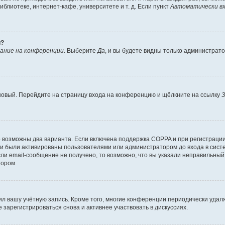
блиотеке, интернет-кафе, университете и т. д. Если пункт
Автоматически вх
й?
ание на конференции
. Выберите
Да
, и вы будете видны только администрат
 новый. Перейдите на страницу входа на конференцию и щёлкните на ссылку
З
о возможны два варианта. Если включена поддержка COPPA и при регистрации 
и были активированы пользователями или администратором до входа в систе
и email-сообщение не получено, то возможно, что вы указали неправильный 
тором.
ил вашу учётную запись. Кроме того, многие конференции периодически уда
зарегистрироваться снова и активнее участвовать в дискуссиях.