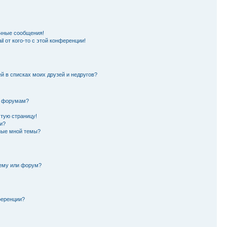
чные сообщения!
l от кого-то с этой конференции!
й в списках моих друзей и недругов?
и форумам?
стую страницу!
и?
ные мной темы?
тему или форум?
ференции?